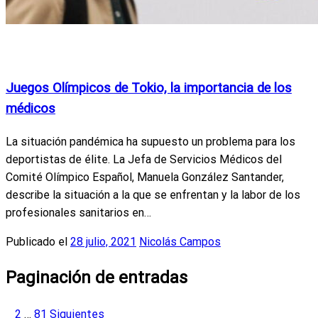
Actualidad
Noticias Internacionales
Salud y Bienestar
Vida
Saludable
Juegos Olímpicos de Tokio, la importancia de los
médicos
La situación pandémica ha supuesto un problema para los
deportistas de élite. La Jefa de Servicios Médicos del
Comité Olímpico Español, Manuela González Santander,
describe la situación a la que se enfrentan y la labor de los
profesionales sanitarios en…
Publicado el
28 julio, 2021
Nicolás Campos
Paginación de entradas
1
2
…
81
Siguientes