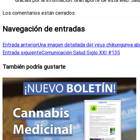
Gracias por la información. Gran aporte de esta web. Sal
Los comentarios están cerrados.
Navegación de entradas
Entrada anterior
Una imagen detallada del virus chikungunya ab
Entrada siguiente
Comunicación Salud Siglo XXI #135
También podría gustarte